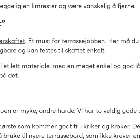
legge igjen limrester og være vanskelig å fjerne.
t”
erskaftet
. Et must for terrassejobben. Her må d
bare og kan festes til skaftet enkelt.
t i et lett materiale, med en meget enkel og god 
 på det.
Noen er myke, andre harde. Vi har to veldig gode a
rste som kommer godt til i kriker og kroker. Den 
 bruke til nyere terrassebord, som ikke krever en