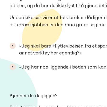
jobben, og da har du ikke lyst til å gjøre det
Undersøkelser viser at folk bruker dårliger
at terrassejobben er den man gruer seg mes
«Jeg skal bare «flytte» beisen fra et span
annet verktøy her egentlig?»
«Jeg har noe liggende i boden som kan f
Kjenner du deg igjen?