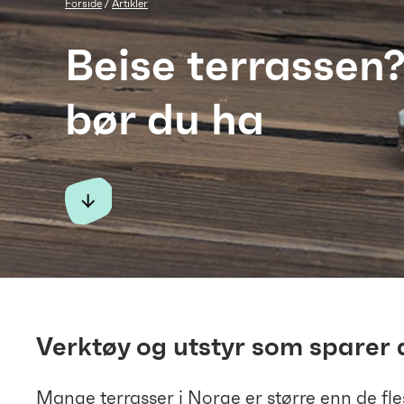
Forside
Artikler
Beise terrassen?
bør du ha
Verktøy og utstyr som sparer 
Mange terrasser i Norge er større enn de fles