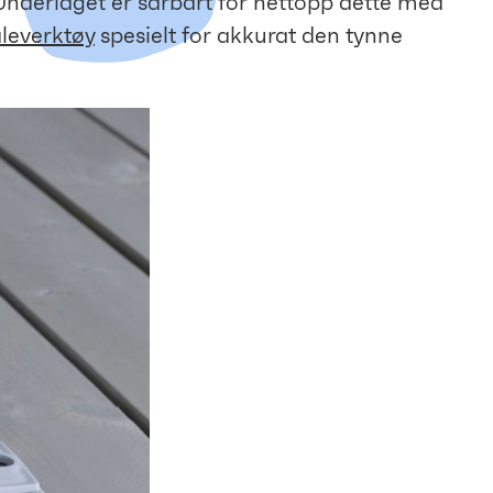
. Underlaget er sårbart for nettopp dette med
leverktøy
spesielt for akkurat den tynne