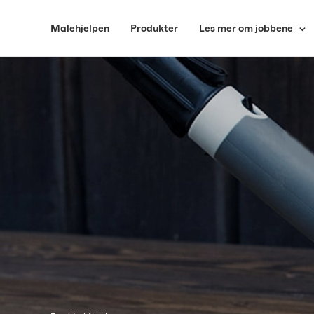
Malehjelpen
Produkter
Les mer om jobbene
Vegg
Sparkel
Tak
Lister og vindu
Terrasse
Fasade og gjerde
Møbler og dør