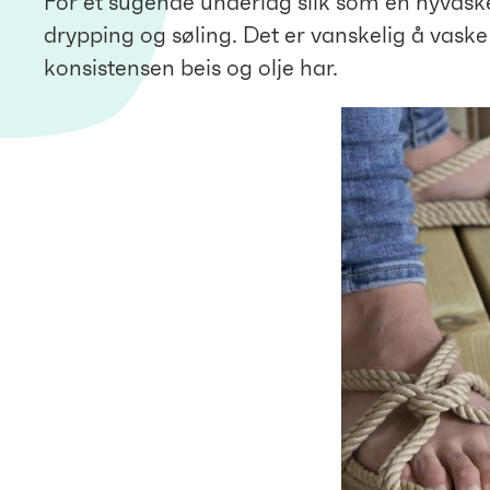
For et sugende underlag slik som en nyvasket
drypping og søling. Det er vanskelig å vaske 
konsistensen beis og olje har.