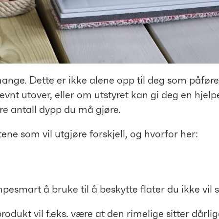
or mange. Dette er ikke alene opp til deg som påfø
jevnt utover, eller om utstyret kan gi deg en hj
re antall dypp du må gjøre.
ene som vil utgjøre forskjell, og hvorfor her:
pesmart å bruke til å beskytte flater du ikke vil s
rodukt vil f.eks. være at den rimelige sitter dårl