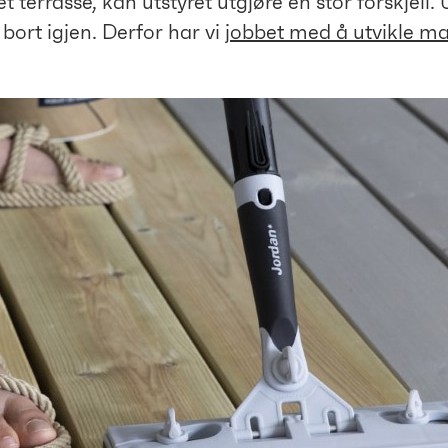
 terrasse, kan utstyret utgjøre en stor forskjell
bort igjen. Derfor har vi
jobbet med å utvikle ma