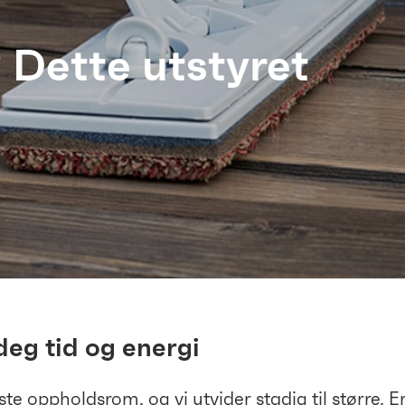
 Dette utstyret
deg tid og energi
te oppholdsrom, og vi utvider stadig til større. Er