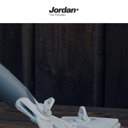
Jordan
vet
hvordan