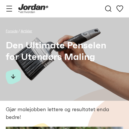
Jordan
vet
hvordan
Forside
Artikler
Den Ultimate Penselen
for Utendørs Maling
Gjør malejobben lettere og resultatet enda
bedre!