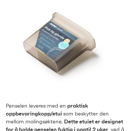
Penselen leveres med en
praktisk
oppbevaringkopp/etui
som beskytter den
mellom malingsøktene.
Dette etuiet er designet
for å holde penselen fuktig i opptil 2 uker
, ved å