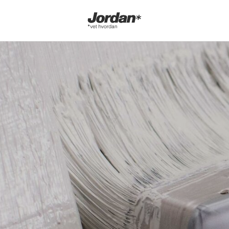
Jordan
vet
hvordan