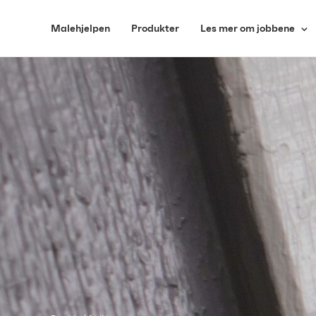
Malehjelpen
Produkter
Les mer om jobbene
Vegg
Sparkel
Tak
Lister og vindu
Terrasse
Fasade og gjerde
Møbler og dør