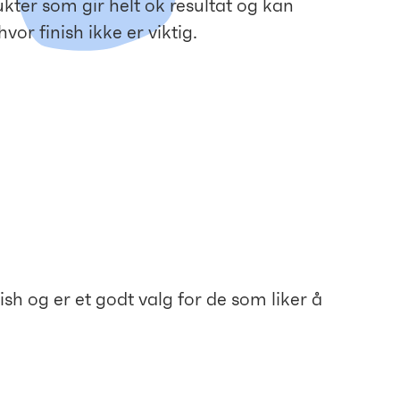
kter som gir helt ok resultat og kan
vor finish ikke er viktig.
ish og er et godt valg for de som liker å