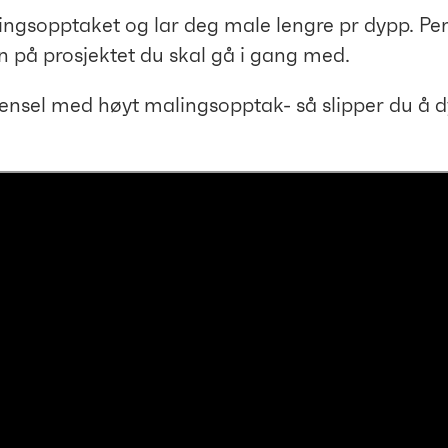
ingsopptaket og lar deg male lengre pr dypp. Pen
 på prosjektet du skal gå i gang med.
n pensel med høyt malingsopptak- så slipper du 