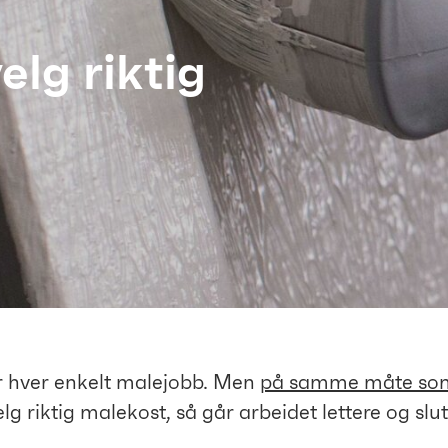
elg riktig
for hver enkelt malejobb. Men
på samme måte som
 riktig malekost, så går arbeidet lettere og slutt